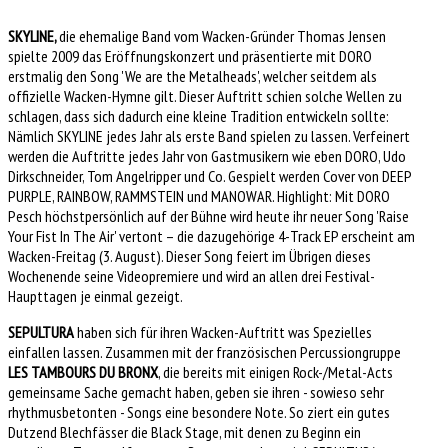
SKYLINE,
die ehemalige Band vom Wacken-Gründer Thomas Jensen
spielte 2009 das Eröffnungskonzert und präsentierte mit DORO
erstmalig den Song 'We are the Metalheads', welcher seitdem als
offizielle Wacken-Hymne gilt. Dieser Auftritt schien solche Wellen zu
schlagen, dass sich dadurch eine kleine Tradition entwickeln sollte:
Nämlich SKYLINE jedes Jahr als erste Band spielen zu lassen. Verfeinert
werden die Auftritte jedes Jahr von Gastmusikern wie eben DORO, Udo
Dirkschneider, Tom Angelripper und Co. Gespielt werden Cover von DEEP
PURPLE, RAINBOW, RAMMSTEIN und MANOWAR. Highlight: Mit DORO
Pesch höchstpersönlich auf der Bühne wird heute ihr neuer Song 'Raise
Your Fist In The Air' vertont – die dazugehörige 4-Track EP erscheint am
Wacken-Freitag (3. August). Dieser Song feiert im Übrigen dieses
Wochenende seine Videopremiere und wird an allen drei Festival-
Haupttagen je einmal gezeigt.
SEPULTURA
haben sich für ihren Wacken-Auftritt was Spezielles
einfallen lassen. Zusammen mit der französischen Percussiongruppe
LES TAMBOURS DU BRONX
, die bereits mit einigen Rock-/Metal-Acts
gemeinsame Sache gemacht haben, geben sie ihren - sowieso sehr
rhythmusbetonten - Songs eine besondere Note. So ziert ein gutes
Dutzend Blechfässer die Black Stage, mit denen zu Beginn ein