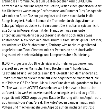
grandioses Trommelfeuer zum Besten gegeben wird. SEPULTURA
betreten die Bühne und legen mit 'Refuse/Resist' einen grandiosen Start
hin. Die bereits wahnsinnige Performance von Drummer Eloy Casagrande
wird mit den Blechfässern gut ergänzt und diese durchdacht in die
Songs integriert. Zudem können die Trommler durch abgestimmte
Schlagabfolgen optische Boni einräumen. Die Brasilianer spielen nicht
alle Songs in Kooperation mit den Franzosen, was eine gute
Entscheidung war, denn der Blechsound ist dann doch auch etwas
anstrengend. 'Mask' vom aktuellen Album "Kairos" ist ein geiler Thrasher,
der ordentlich Köpfe abschraubt, 'Territory' wird natürlich gebührend
abgefeiert und 'Roots' kommt mit der Percussion noch druckvoller.
Insgesamt eine sehr mächtige und kompromisslose Darbietung.
U.D.O.
– Urgestein Udo Dirkschneider nicht mehr wegzudenken und
prasselt mit seiner Mannschaft und Brechern wie 'Thunderball',
'Leatherhead' und 'Vendetta' einen Riff-Overkill nach dem anderen ab.
Trotz Nieselregen blicken viele auf eine begeisternde Mannschaft, die
mit 'Princess Of The Dawn', 'Metal Heart' und dem obligatorischen 'Balls
To The Wall' auch ACCEPT-Gassenhauer wie keine zweite Institution
abfeuert. Udo weiß eben, wie man Massen begeistert und so gefällt
sogar die mit DORO vorgetragene Ballade 'Dancing With An Angel' recht
gut. 'Animal House' und 'Break The Rules' geben darüber hinaus auch
Vollgas und machen ungeheuren Appetit auf die nächsten drölfzig