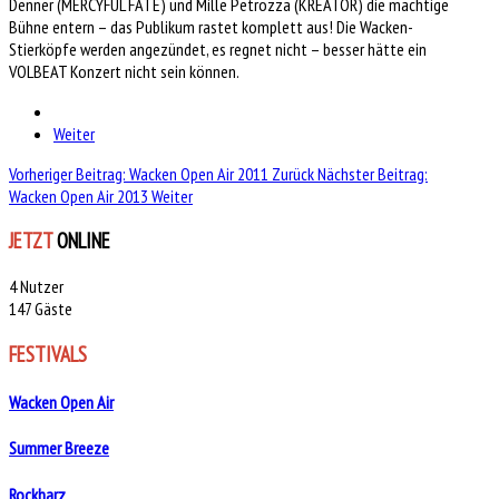
Denner (MERCYFUL FATE) und Mille Petrozza (KREATOR) die mächtige
Bühne entern – das Publikum rastet komplett aus! Die Wacken-
Stierköpfe werden angezündet, es regnet nicht – besser hätte ein
VOLBEAT Konzert nicht sein können.
Weiter
Vorheriger Beitrag: Wacken Open Air 2011
Zurück
Nächster Beitrag:
Wacken Open Air 2013
Weiter
JETZT
ONLINE
4 Nutzer
147 Gäste
FESTIVALS
Wacken Open Air
Summer Breeze
Rockharz