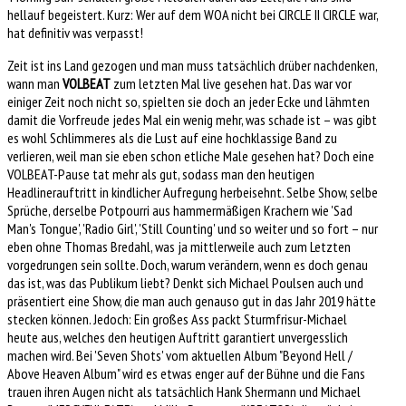
hellauf begeistert. Kurz: Wer auf dem WOA nicht bei CIRCLE II CIRCLE war,
hat definitiv was verpasst!
Zeit ist ins Land gezogen und man muss tatsächlich drüber nachdenken,
wann man
VOLBEAT
zum letzten Mal live gesehen hat. Das war vor
einiger Zeit noch nicht so, spielten sie doch an jeder Ecke und lähmten
damit die Vorfreude jedes Mal ein wenig mehr, was schade ist – was gibt
es wohl Schlimmeres als die Lust auf eine hochklassige Band zu
verlieren, weil man sie eben schon etliche Male gesehen hat? Doch eine
VOLBEAT-Pause tat mehr als gut, sodass man den heutigen
Headlinerauftritt in kindlicher Aufregung herbeisehnt. Selbe Show, selbe
Sprüche, derselbe Potpourri aus hammermäßigen Krachern wie 'Sad
Man's Tongue', 'Radio Girl', 'Still Counting' und so weiter und so fort – nur
eben ohne Thomas Bredahl, was ja mittlerweile auch zum Letzten
vorgedrungen sein sollte. Doch, warum verändern, wenn es doch genau
das ist, was das Publikum liebt? Denkt sich Michael Poulsen auch und
präsentiert eine Show, die man auch genauso gut in das Jahr 2019 hätte
stecken können. Jedoch: Ein großes Ass packt Sturmfrisur-Michael
heute aus, welches den heutigen Auftritt garantiert unvergesslich
machen wird. Bei 'Seven Shots' vom aktuellen Album "Beyond Hell /
Above Heaven Album" wird es etwas enger auf der Bühne und die Fans
trauen ihren Augen nicht als tatsächlich Hank Shermann und Michael